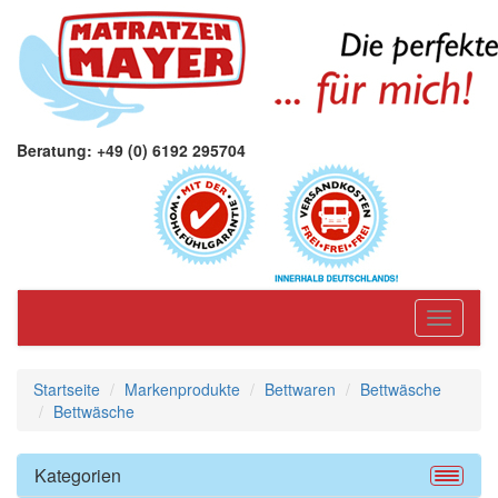
Beratung: +49 (0) 6192 295704
Toggle
navigati
Startseite
Markenprodukte
Bettwaren
Bettwäsche
Bettwäsche
Kategorien