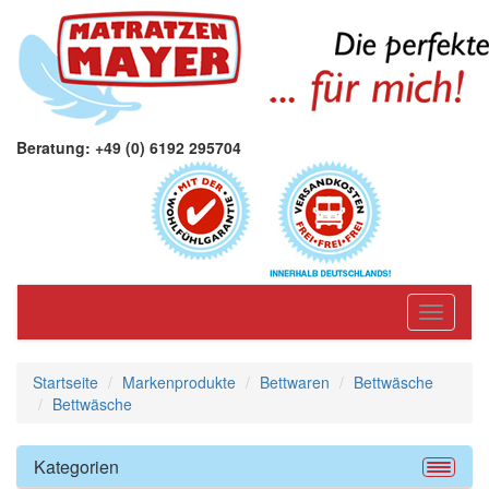
Beratung: +49 (0) 6192 295704
Toggle
navigati
Startseite
Markenprodukte
Bettwaren
Bettwäsche
Bettwäsche
Kategorien