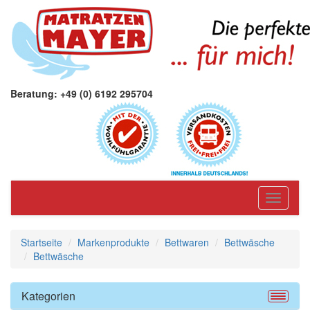
Beratung: +49 (0) 6192 295704
Toggle
navigati
Startseite
Markenprodukte
Bettwaren
Bettwäsche
Bettwäsche
Kategorien