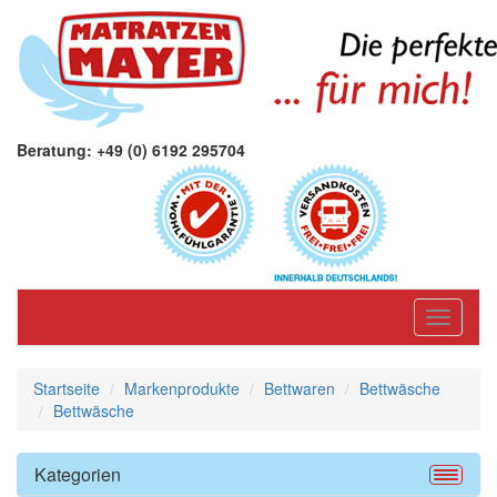
Beratung: +49 (0) 6192 295704
Toggle
navigati
Startseite
Markenprodukte
Bettwaren
Bettwäsche
Bettwäsche
Kategorien