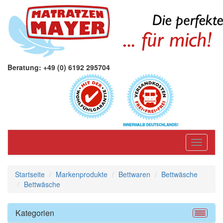
Beratung: +49 (0) 6192 295704
Toggle
navigati
Startseite
Markenprodukte
Bettwaren
Bettwäsche
Bettwäsche
Kategorien