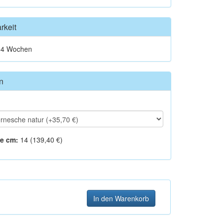
rkeit
t 4 Wochen
n
e cm:
14 (139,40 €)
In den Warenkorb