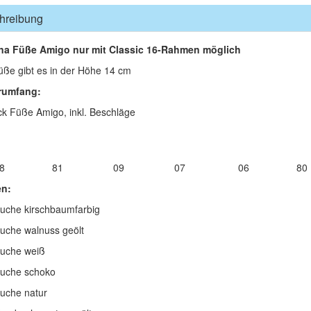
hreibung
na Füße Amigo nur mit Classic 16-Rahmen möglich
üße gibt es in der Höhe 14 cm
rumfang:
ck Füße Amigo, inkl. Beschläge
8 81 09 07 06 8
en:
uche kirschbaumfarbig
uche walnuss geölt
uche weiß
uche schoko
uche natur