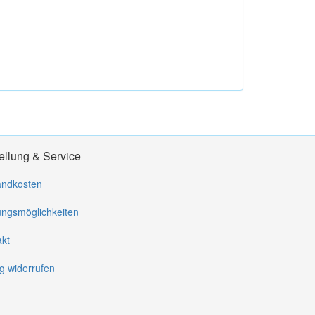
ellung & Service
andkosten
ungsmöglichkeiten
akt
g widerrufen