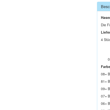
Besc
Hase
Die F
Liefe
4 Stü
0
Farb
08= B
81= B
09= B
07= B
06= B