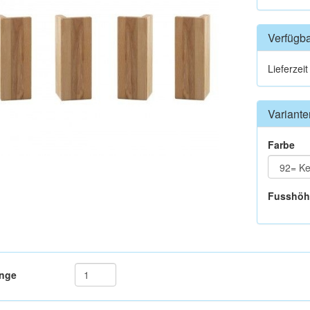
Verfügba
Lieferzei
Variante
Farbe
Fusshöh
nge