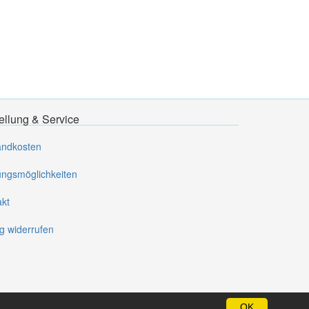
ellung & Service
andkosten
ungsmöglichkeiten
akt
g widerrufen
OK