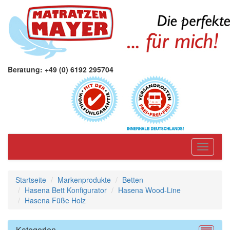
Beratung: +49 (0) 6192 295704
Toggle
navigati
Startseite
Markenprodukte
Betten
Hasena Bett Konfigurator
Hasena Wood-Line
Hasena Füße Holz
Kategorien