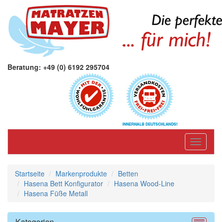
Beratung: +49 (0) 6192 295704
Toggle
navigati
Startseite
Markenprodukte
Betten
Hasena Bett Konfigurator
Hasena Wood-Line
Hasena Füße Metall
Kategorien