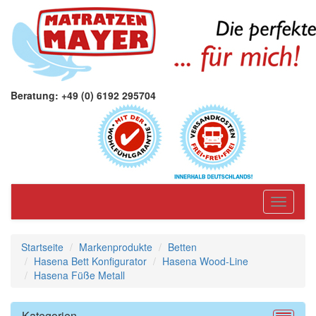
Beratung: +49 (0) 6192 295704
Toggle
navigati
Startseite
Markenprodukte
Betten
Hasena Bett Konfigurator
Hasena Wood-Line
Hasena Füße Metall
Kategorien