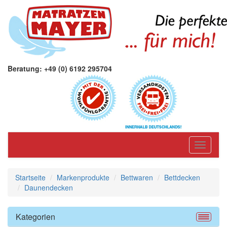
Beratung: +49 (0) 6192 295704
Toggle
navigati
Startseite
Markenprodukte
Bettwaren
Bettdecken
Daunendecken
Kategorien