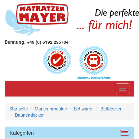
Beratung: +49 (0) 6192 295704
Toggle
navigati
Startseite
Markenprodukte
Bettwaren
Bettdecken
Daunendecken
Kategorien