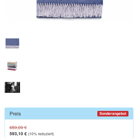
Preis
Sonderangebot
659,00 €
593,10 €
(
10
% reduziert)