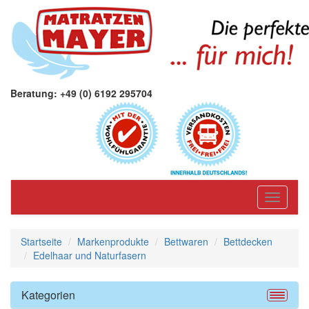
Beratung: +49 (0) 6192 295704
Toggle
navigati
Startseite
Markenprodukte
Bettwaren
Bettdecken
Edelhaar und Naturfasern
Kategorien