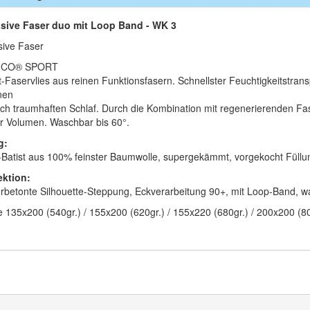
sive Faser duo mit Loop Band - WK 3
sive Faser
CO® SPORT
t-Faservlies aus reinen Funktionsfasern. Schnellster Feuchtigkeitstran
nen
ich traumhaften Schlaf. Durch die Kombination mit regenerierenden Fase
r Volumen. Waschbar bis 60°.
g:
Batist aus 100% feinster Baumwolle, supergekämmt, vorgekocht Füll
ktion:
rbetonte Silhouette-Steppung, Eckverarbeitung 90+, mit Loop-Band, w
 135x200 (540gr.) / 155x200 (620gr.) / 155x220 (680gr.) / 200x200 (80