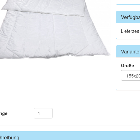
Verfügba
Lieferzei
Variante
Größe
nge
hreibung