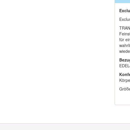
Exclu
Exclu
TRAN
Feins
für ei
wahrl
wiede
Bezu
EDEL-
Konfe
Körpe
Größe