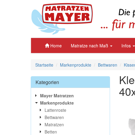
Home
Matratze nach Maß
Infos
Startseite
Markenprodukte
Bettwaren
Kisse
Kle
Kategorien
40
Mayer Matratzen
Markenprodukte
Lattenroste
Bettwaren
Matratzen
Betten