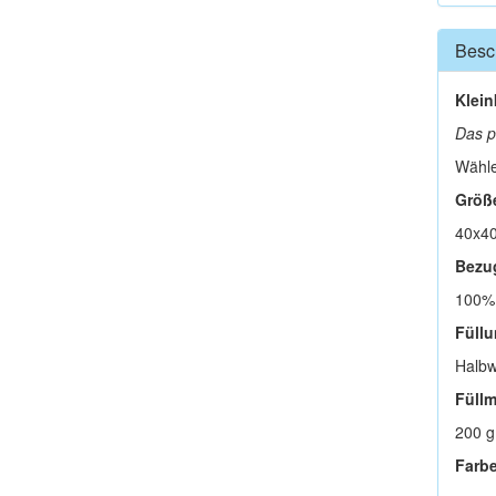
Besc
Klein
Das p
Wähle
Größ
40x4
Bezu
100%
Füllu
Halbw
Füll
200 g
Farbe