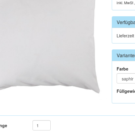
inkl. MwSt 
Verfügba
Lieferzei
Variante
Farbe
Füllgewi
nge