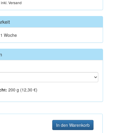
, inkl. Versand
rkeit
t 1 Woche
n
cht:
200 g (12,30 €)
In den Warenkorb