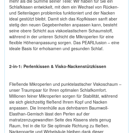
mehr als die Summe seiner Teile: Wir haben für Sie ein
Schlafkissen entwickelt, mit dem ein Wechsel von Rücken-
und Seitenlagen problemlos funktioniert und der Nacken
ideal gestützt bleibt. Damit sich das Kopfkissen sanft aber
stetig den neuen Gegebenheiten anpassen kann, besteht
seine obere Schicht aus viskoelastischem Schaumstoff,
während in der unteren Schicht die Mikroperlen für eine
flexible Höhenanpassung sorgen. Das PEARLfusion – eine
ideale Basis für erholsamen und gesunden Schlaf.
2-in-1: Perlenkissen & Visko-Nackenstützkissen
Fließende Mikroperlen und punktelastischer Viskoschaum –
unser Traumpaar für Ihren optimalen Schlafkomfort.
Millionen feiner Mikroperlen sorgen für Stabilität, während
sie sich gleichzeitig fließend Ihrem Kopf und Nacken
anpassen. Die Innenhülle aus dehnbarem Baumwoll-
Elasthan-Gemisch lässt den Perlen auf der
matratzenzugewandten Seite des Kissens stets genug
Raum, frei in die für Sie optimale Richtung zu fließen.
Nackenpartie und Wirbelsäule bleiben dank dieser