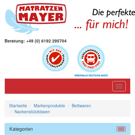
Beratung: +49 (0) 6192 295704
Toggle
navigati
Startseite
Markenprodukte
Bettwaren
Nackenstützkissen
Kategorien