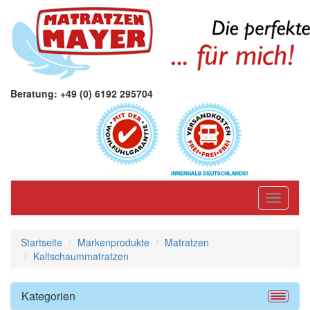
Beratung: +49 (0) 6192 295704
Toggle
navigati
Startseite
Markenprodukte
Matratzen
Kaltschaummatratzen
Kategorien