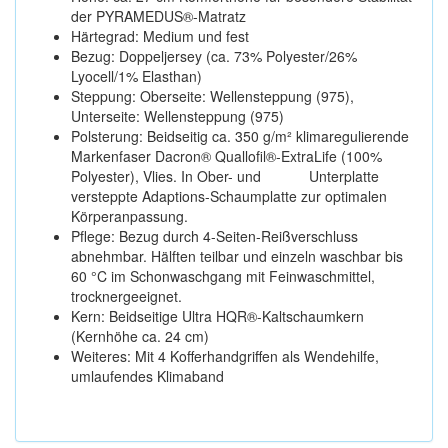
der PYRAMEDUS®-Matratz
Härtegrad: Medium und fest
Bezug: Doppeljersey (ca. 73% Polyester/26%
Lyocell/1% Elasthan)
Steppung: Oberseite: Wellensteppung (975),
Unterseite: Wellensteppung (975)
Polsterung: Beidseitig ca. 350 g/m² klimaregulierende
Markenfaser Dacron® Quallofil®-ExtraLife (100%
Polyester), Vlies. In Ober- und Unterplatte
versteppte Adaptions-Schaumplatte zur optimalen
Körperanpassung.
Pflege: Bezug durch 4-Seiten-Reißverschluss
abnehmbar. Hälften teilbar und einzeln waschbar bis
60 °C im Schonwaschgang mit Feinwaschmittel,
trocknergeeignet.
Kern: Beidseitige Ultra HQR®-Kaltschaumkern
(Kernhöhe ca. 24 cm)
Weiteres: Mit 4 Kofferhandgriffen als Wendehilfe,
umlaufendes Klimaband