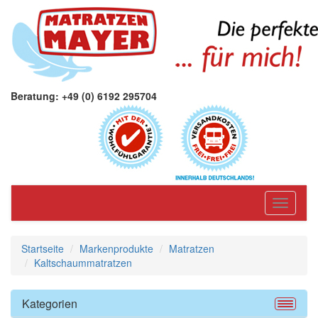
Beratung: +49 (0) 6192 295704
Toggle
navigati
Startseite
Markenprodukte
Matratzen
Kaltschaummatratzen
Kategorien