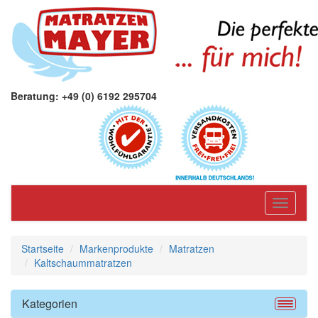
Beratung: +49 (0) 6192 295704
Toggle
navigati
Startseite
Markenprodukte
Matratzen
Kaltschaummatratzen
Kategorien