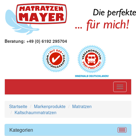
Beratung: +49 (0) 6192 295704
Toggle
navigati
Startseite
Markenprodukte
Matratzen
Kaltschaummatratzen
Kategorien