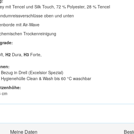
g:
sey mit Tencel und Silk Touch, 72 % Polyester, 28 % Tencel
undumreissverschlüsse oben und unten
tenborde mit Air-Wave
 chemischen Trockenreinigung
grade:
ft,
H2
Dura,
H3
Forte,
onen:
Bezug in Drell (Excelsior Spezial)
Hygienehülle Clean & Wash bis 60 °C waschbar
atzenhöhe:
5 cm
Meine Daten
Best