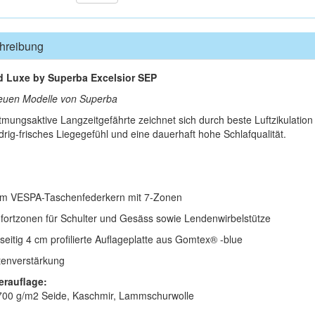
hreibung
 Luxe by Superba Excelsior SEP
euen Modelle von Superba
tmungsaktive Langzeitgefährte zeichnet sich durch beste Luftzikulation 
edrig-frisches Liegegefühl und eine dauerhaft hohe Schlafqualität.
cm VESPA-Taschenfederkern mit 7-Zonen
fortzonen für Schulter und Gesäss sowie Lendenwirbelstütze
dseitig 4 cm profilierte Auflageplatte aus Gomtex® -blue
tenverstärkung
erauflage:
 700 g/m2 Seide, Kaschmir, Lammschurwolle