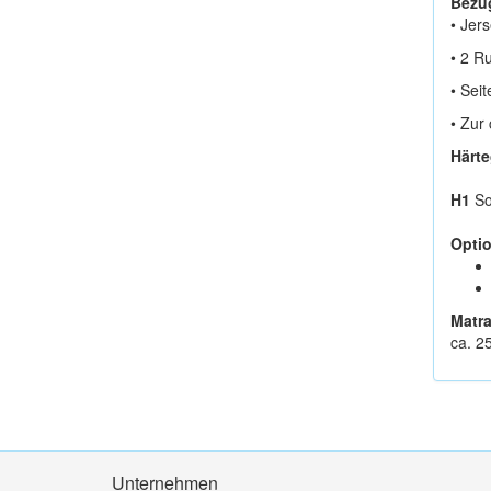
Bezu
• Jer
• 2 R
• Sei
• Zur
Härte
H1
So
Opti
Matr
ca. 2
Unternehmen