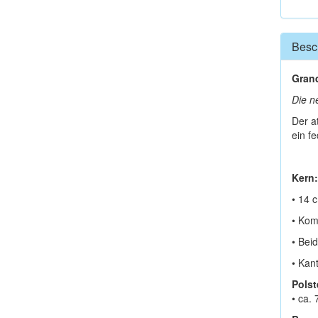
Besc
Grand
Die n
Der a
ein f
Kern:
• 14 
• Kom
• Bei
• Kan
Polst
• ca.