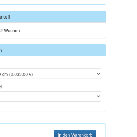
rkeit
t 2 Wochen
n
d
In den Warenkorb