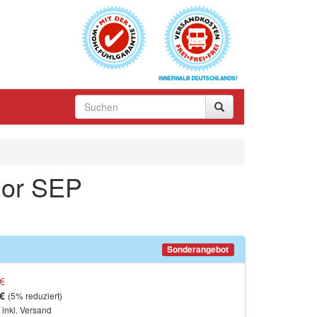
ior SEP
Sonderangebot
€
€
(
5
% reduziert)
, inkl. Versand