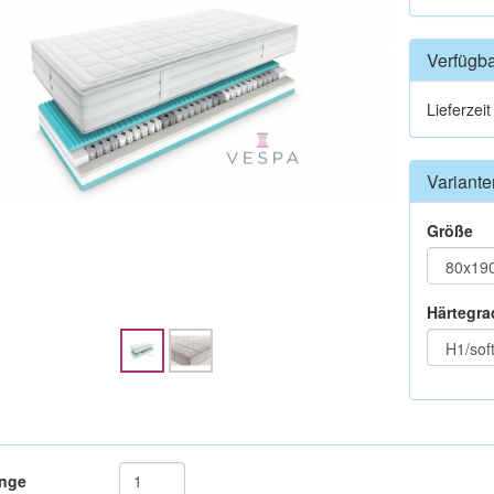
Verfügba
Lieferzei
Variante
Größe
Härtegra
nge