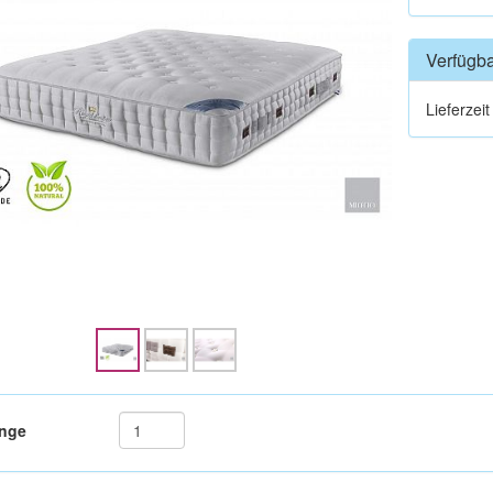
Verfügba
Lieferzei
nge