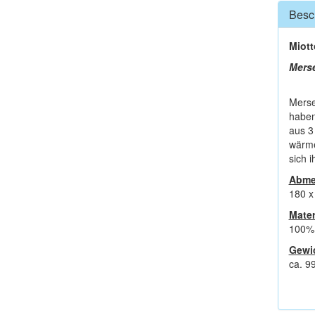
Besc
Miott
Merse
Merse
haben
aus 3
wärme
sich 
Abme
180 x
Mater
100% 
Gewi
ca. 9