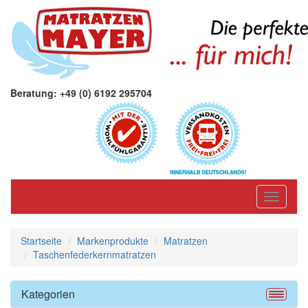
Beratung: +49 (0) 6192 295704
Toggle
navigati
Startseite
Markenprodukte
Matratzen
Taschenfederkernmatratzen
Kategorien