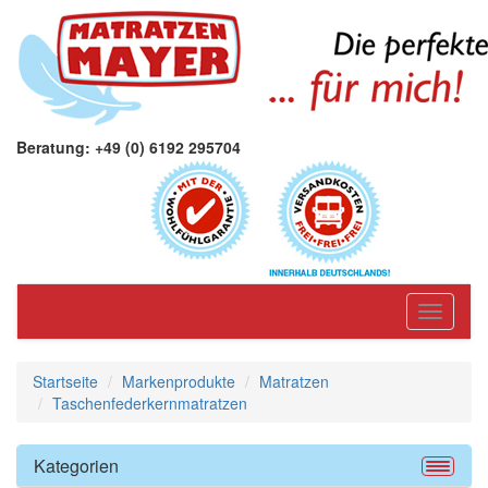
Beratung: +49 (0) 6192 295704
Toggle
navigati
Startseite
Markenprodukte
Matratzen
Taschenfederkernmatratzen
Kategorien