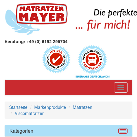
Beratung: +49 (0) 6192 295704
Toggle
navigati
Startseite
Markenprodukte
Matratzen
Viscomatratzen
Kategorien