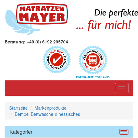
Beratung: +49 (0) 6192 295704
Toggle
navigati
Startseite
Markenprodukte
Bembel Bettwäsche & hessisches
Kategorien