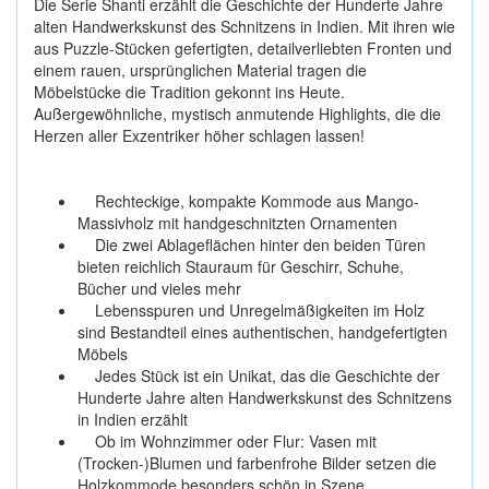
Die Serie Shanti erzählt die Geschichte der Hunderte Jahre
alten Handwerkskunst des Schnitzens in Indien. Mit ihren wie
aus Puzzle-Stücken gefertigten, detailverliebten Fronten und
einem rauen, ursprünglichen Material tragen die
Möbelstücke die Tradition gekonnt ins Heute.
Außergewöhnliche, mystisch anmutende Highlights, die die
Herzen aller Exzentriker höher schlagen lassen!
Rechteckige, kompakte Kommode aus Mango-
Massivholz mit handgeschnitzten Ornamenten
Die zwei Ablageflächen hinter den beiden Türen
bieten reichlich Stauraum für Geschirr, Schuhe,
Bücher und vieles mehr
Lebensspuren und Unregelmäßigkeiten im Holz
sind Bestandteil eines authentischen, handgefertigten
Möbels
Jedes Stück ist ein Unikat, das die Geschichte der
Hunderte Jahre alten Handwerkskunst des Schnitzens
in Indien erzählt
Ob im Wohnzimmer oder Flur: Vasen mit
(Trocken-)Blumen und farbenfrohe Bilder setzen die
Holzkommode besonders schön in Szene