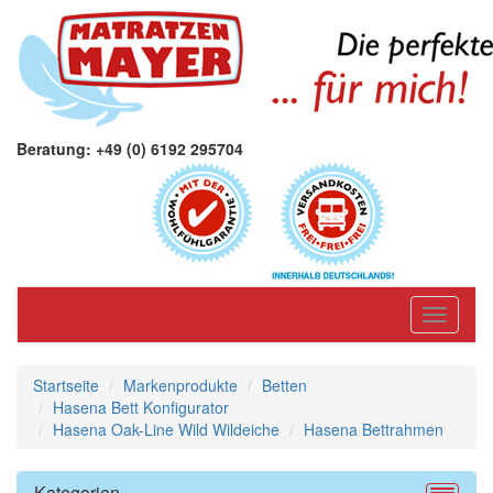
Beratung: +49 (0) 6192 295704
Toggle
navigati
Startseite
Markenprodukte
Betten
Hasena Bett Konfigurator
Hasena Oak-Line Wild Wildeiche
Hasena Bettrahmen
Kategorien