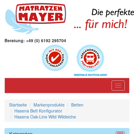
Beratung: +49 (0) 6192 295704
Toggle
navigati
Startseite
Markenprodukte
Betten
Hasena Bett Konfigurator
Hasena Oak-Line Wild Wildeiche
Kategorien