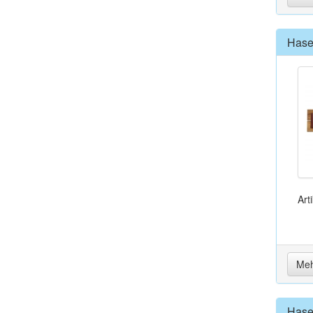
Hase
Art
Meh
Hase