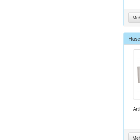
Meh
Hase
Art
Meh