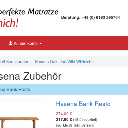
Beratung: +49 (0) 6192 295704
Kundenkonto
tt Konfigurator
Hasena Oak-Line Wild Wildeiche
sena Zubehör
na Bank Resto
Hasena Bank Resto
374,00 €
317,90 €
(
15
% reduziert)
inkl. MwSt , inkl. Versand