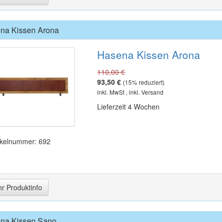
na Kissen Arona
Hasena Kissen Arona
110,00 €
93,50 €
(
15
% reduziert)
inkl. MwSt , inkl. Versand
Lieferzeit 4 Wochen
ikelnummer: 692
r Produktinfo
na Kissen Sano