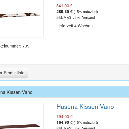
341,00 €
289,85 €
(
15
% reduziert)
inkl. MwSt , inkl. Versand
Lieferzeit 4 Wochen
ikelnummer: 709
r Produktinfo
na Kissen Vano
Hasena Kissen Vano
194,00 €
164,90 €
(
15
% reduziert)
inkl. MwSt , inkl. Versand