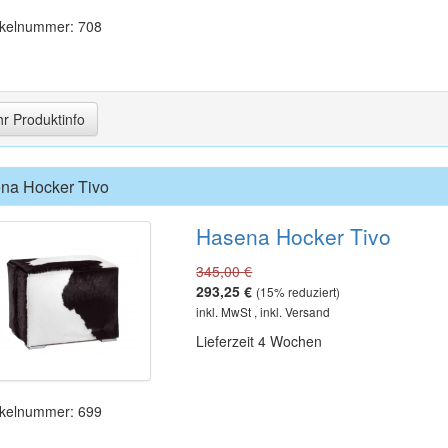
ikelnummer: 708
r Produktinfo
na Hocker Tivo
Hasena Hocker Tivo
345,00 €
293,25 €
(
15
% reduziert)
inkl. MwSt , inkl. Versand
Lieferzeit 4 Wochen
ikelnummer: 699