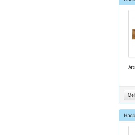
Art
Meh
Hase