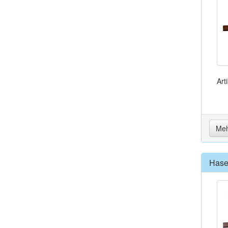
Art
Meh
Hase