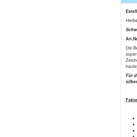
Estel
Herbs
Schwe
Art.N
Die B
super
Zeich
hauts
Für d
silber
Fakt