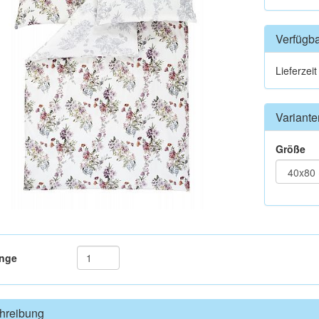
Verfügba
Lieferzei
Variante
Größe
nge
hreibung