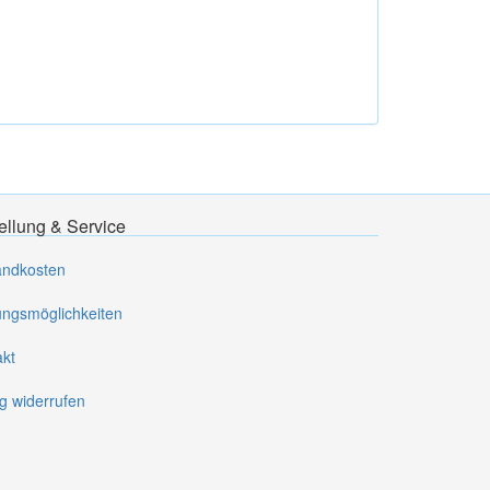
ellung & Service
andkosten
ungsmöglichkeiten
akt
g widerrufen