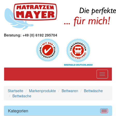
Beratung: +49 (0) 6192 295704
Toggle
navigati
Startseite
Markenprodukte
Bettwaren
Bettwäsche
Bettwäsche
Kategorien