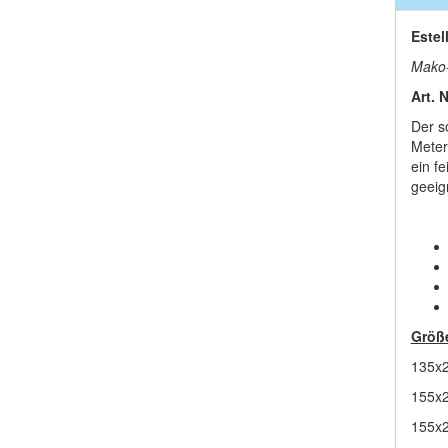
Estel
Mako-
Art. 
Der s
Meter
ein f
geeig
Größ
135x2
155x2
155x2