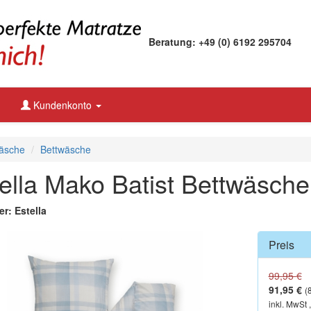
Beratung: +49 (0) 6192 295704
Kundenkonto
äsche
Bettwäsche
ella Mako Batist Bettwäsche
er: Estella
Preis
99,95 €
91,95 €
(
inkl. MwSt 