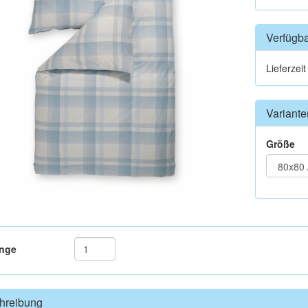
Verfügba
Lieferzei
Variante
Größe
nge
hreibung