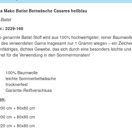
la Mako Batist Bettwäsche Casares hellblau
Batist
Nr.: 2229-160
o genannte Batist-Stoff wird aus 100% hochwertigster, reiner Baumwoll
 des verwendeten Garns insgesamt nur 1 Gramm wiegen – ein Zeichen 
einfädriges, dichtes Gewebe, das sich durch eine besonders leichte un
net für die Verwendung in den Sommermonaten!
100% Baumwolle
leichte Sommerbettwäsche
trocknerfest
Garantie-Reißverschl
en:
00 cm + 80x80 cm
00 cm + 80x80 cm
20 cm + 80x80 cm