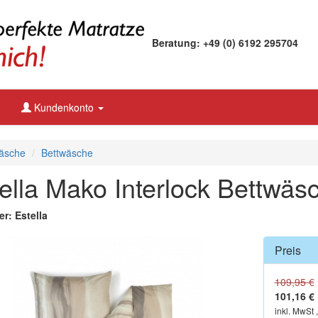
Beratung: +49 (0) 6192 295704
Kundenkonto
äsche
Bettwäsche
ella Mako Interlock Bettwäs
er: Estella
Preis
109,95 €
101,16 €
inkl. MwSt 