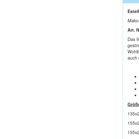
Estel
Mako-
Art. 
Das f
gestr
Wohlb
auch 
Größ
135x2
155x2
155x2