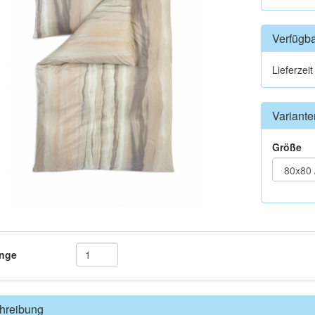
Verfügba
Lieferzei
Variante
Größe
nge
hreibung