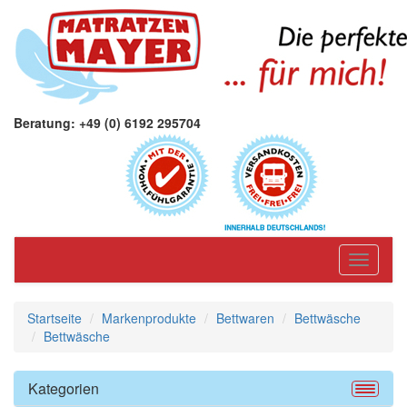
Beratung: +49 (0) 6192 295704
Toggle
navigati
Startseite
Markenprodukte
Bettwaren
Bettwäsche
Bettwäsche
Kategorien