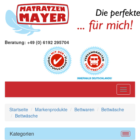
Beratung: +49 (0) 6192 295704
Toggle
navigati
Startseite
Markenprodukte
Bettwaren
Bettwäsche
Bettwäsche
Kategorien