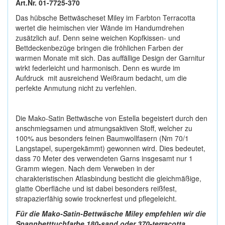
Art.Nr. 01-7725-370
Das hübsche Bettwäscheset Miley im Farbton Terracotta
wertet die heimischen vier Wände im Handumdrehen
zusätzlich auf. Denn seine weichen Kopfkissen- und
Bettdeckenbezüge bringen die fröhlichen Farben der
warmen Monate mit sich. Das auffällige Design der Garnitur
wirkt federleicht und harmonisch. Denn es wurde im
Aufdruck mit ausreichend Weißraum bedacht, um die
perfekte Anmutung nicht zu verfehlen.
Die Mako-Satin Bettwäsche von Estella begeistert durch den
anschmiegsamen und atmungsaktiven Stoff, welcher zu
100% aus besonders feinen Baumwollfasern (Nm 70/1
Langstapel, supergekämmt) gewonnen wird. Dies bedeutet,
dass 70 Meter des verwendeten Garns insgesamt nur 1
Gramm wiegen. Nach dem Verweben in der
charakteristischen Atlasbindung besticht die gleichmäßige,
glatte Oberfläche und ist dabei besonders reißfest,
strapazierfähig sowie trocknerfest und pflegeleicht.
Für die Mako-Satin-Bettwäsche Miley empfehlen wir die
Spannbetttuchfarbe 180-sand oder 370-terracotta.