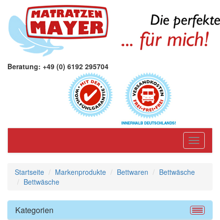
Beratung: +49 (0) 6192 295704
Toggle
navigati
Startseite
Markenprodukte
Bettwaren
Bettwäsche
Bettwäsche
Kategorien