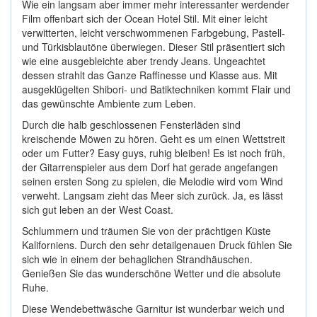
Wie ein langsam aber immer mehr interessanter werdender
Film offenbart sich der Ocean Hotel Stil. Mit einer leicht
verwitterten, leicht verschwommenen Farbgebung, Pastell-
und Türkisblautöne überwiegen. Dieser Stil präsentiert sich
wie eine ausgebleichte aber trendy Jeans. Ungeachtet
dessen strahlt das Ganze Raffinesse und Klasse aus. Mit
ausgeklügelten Shibori- und Batiktechniken kommt Flair und
das gewünschte Ambiente zum Leben.
Durch die halb geschlossenen Fensterläden sind
kreischende Möwen zu hören. Geht es um einen Wettstreit
oder um Futter? Easy guys, ruhig bleiben! Es ist noch früh,
der Gitarrenspieler aus dem Dorf hat gerade angefangen
seinen ersten Song zu spielen, die Melodie wird vom Wind
verweht. Langsam zieht das Meer sich zurück. Ja, es lässt
sich gut leben an der West Coast.
Schlummern und träumen Sie von der prächtigen Küste
Kaliforniens. Durch den sehr detailgenauen Druck fühlen Sie
sich wie in einem der behaglichen Strandhäuschen.
Genießen Sie das wunderschöne Wetter und die absolute
Ruhe.
Diese Wendebettwäsche Garnitur ist wunderbar weich und