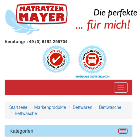
Beratung: +49 (0) 6192 295704
Toggle
navigati
Startseite
Markenprodukte
Bettwaren
Bettwäsche
Bettwäsche
Kategorien