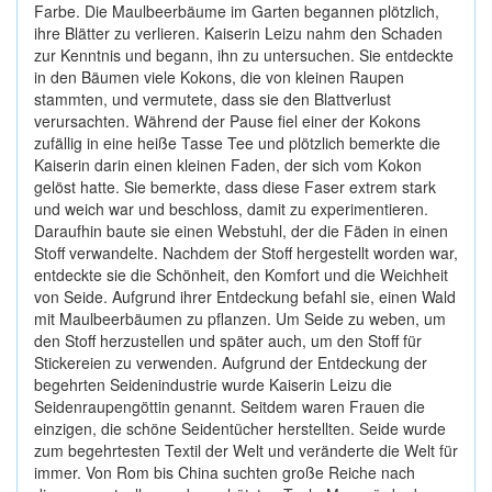
Farbe. Die Maulbeerbäume im Garten begannen plötzlich,
ihre Blätter zu verlieren. Kaiserin Leizu nahm den Schaden
zur Kenntnis und begann, ihn zu untersuchen. Sie entdeckte
in den Bäumen viele Kokons, die von kleinen Raupen
stammten, und vermutete, dass sie den Blattverlust
verursachten. Während der Pause fiel einer der Kokons
zufällig in eine heiße Tasse Tee und plötzlich bemerkte die
Kaiserin darin einen kleinen Faden, der sich vom Kokon
gelöst hatte. Sie bemerkte, dass diese Faser extrem stark
und weich war und beschloss, damit zu experimentieren.
Daraufhin baute sie einen Webstuhl, der die Fäden in einen
Stoff verwandelte. Nachdem der Stoff hergestellt worden war,
entdeckte sie die Schönheit, den Komfort und die Weichheit
von Seide. Aufgrund ihrer Entdeckung befahl sie, einen Wald
mit Maulbeerbäumen zu pflanzen. Um Seide zu weben, um
den Stoff herzustellen und später auch, um den Stoff für
Stickereien zu verwenden. Aufgrund der Entdeckung der
begehrten Seidenindustrie wurde Kaiserin Leizu die
Seidenraupengöttin genannt. Seitdem waren Frauen die
einzigen, die schöne Seidentücher herstellten. Seide wurde
zum begehrtesten Textil der Welt und veränderte die Welt für
immer. Von Rom bis China suchten große Reiche nach