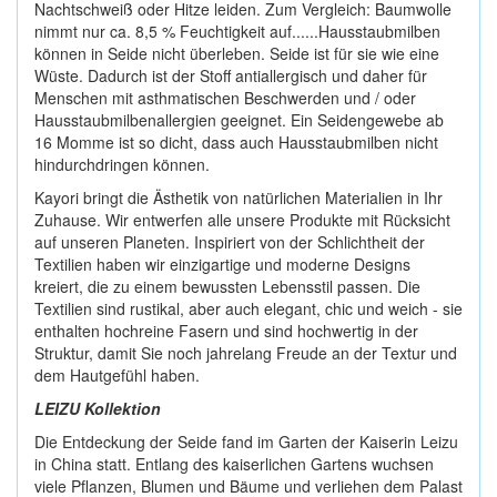
Nachtschweiß oder Hitze leiden. Zum Vergleich: Baumwolle
nimmt nur ca. 8,5 % Feuchtigkeit auf......Hausstaubmilben
können in Seide nicht überleben. Seide ist für sie wie eine
Wüste. Dadurch ist der Stoff antiallergisch und daher für
Menschen mit asthmatischen Beschwerden und / oder
Hausstaubmilbenallergien geeignet. Ein Seidengewebe ab
16 Momme ist so dicht, dass auch Hausstaubmilben nicht
hindurchdringen können.
Kayori bringt die Ästhetik von natürlichen Materialien in Ihr
Zuhause. Wir entwerfen alle unsere Produkte mit Rücksicht
auf unseren Planeten. Inspiriert von der Schlichtheit der
Textilien haben wir einzigartige und moderne Designs
kreiert, die zu einem bewussten Lebensstil passen. Die
Textilien sind rustikal, aber auch elegant, chic und weich - sie
enthalten hochreine Fasern und sind hochwertig in der
Struktur, damit Sie noch jahrelang Freude an der Textur und
dem Hautgefühl haben.
LEIZU Kollektion
Die Entdeckung der Seide fand im Garten der Kaiserin Leizu
in China statt. Entlang des kaiserlichen Gartens wuchsen
viele Pflanzen, Blumen und Bäume und verliehen dem Palast