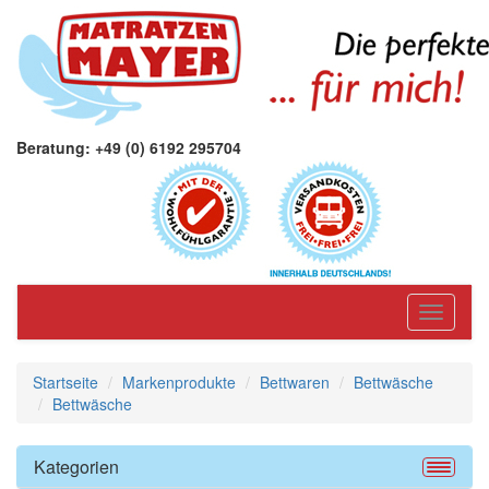
Beratung: +49 (0) 6192 295704
Toggle
navigati
Startseite
Markenprodukte
Bettwaren
Bettwäsche
Bettwäsche
Kategorien