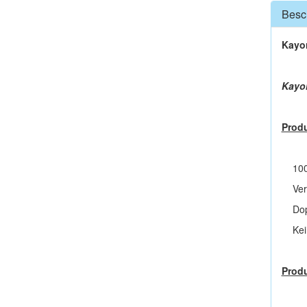
Besc
Kayo
Kayor
Produ
100%
Verwe
Doppe
Keine
Prod