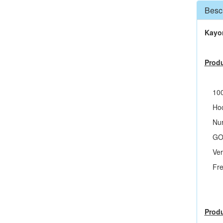
Besc
Kayor
Produ
100%
Hochw
Nur d
GOTS 
Verpa
Frei 
Prod