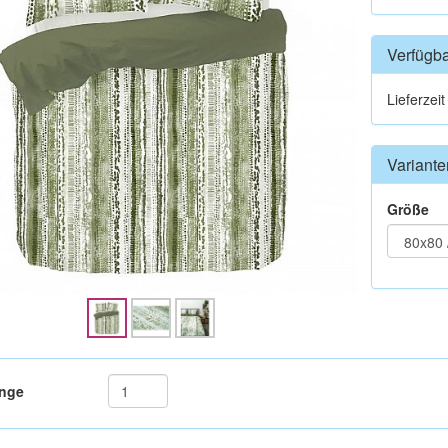
Verfügba
Lieferzei
Variante
Größe
nge