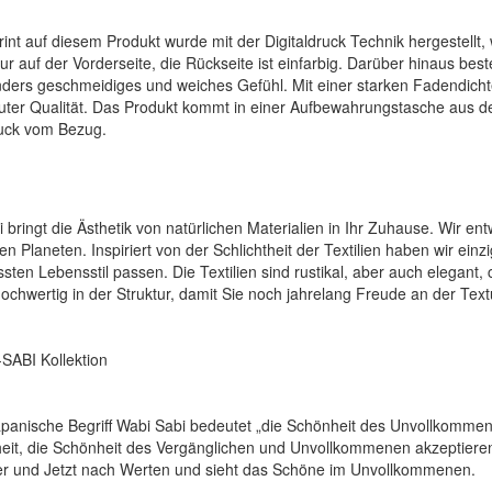
rint auf diesem Produkt wurde mit der Digitaldruck Technik hergestellt
nur auf der Vorderseite, die Rückseite ist einfarbig. Darüber hinaus b
ders geschmeidiges und weiches Gefühl. Mit einer starken Fadendichte
uter Qualität. Das Produkt kommt in einer Aufbewahrungstasche aus d
uck vom Bezug.
i bringt die Ästhetik von natürlichen Materialien in Ihr Zuhause. Wir en
en Planeten. Inspiriert von der Schlichtheit der Textilien haben wir ein
sten Lebensstil passen. Die Textilien sind rustikal, aber auch elegant,
hochwertig in der Struktur, damit Sie noch jahrelang Freude an der Te
SABI Kollektion
apanische Begriff Wabi Sabi bedeutet „die Schönheit des Unvollkommene
eit, die Schönheit des Vergänglichen und Unvollkommenen akzeptiere
er und Jetzt nach Werten und sieht das Schöne im Unvollkommenen.