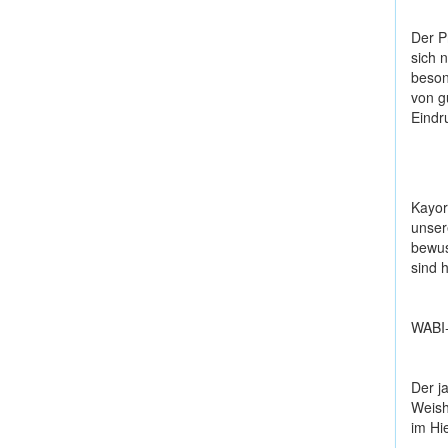
Der P
sich 
beson
von g
Eindr
Kayor
unser
bewus
sind 
WABI-
Der j
Weish
im Hi