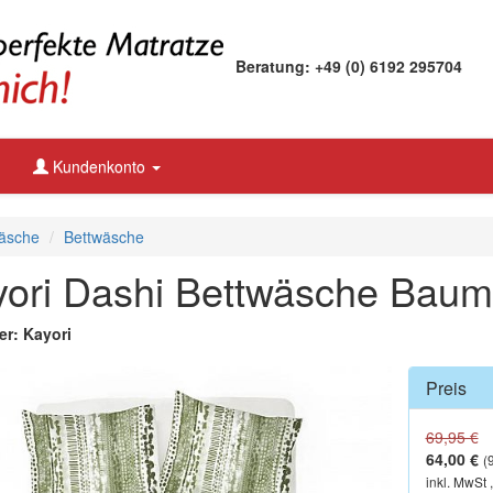
Beratung: +49 (0) 6192 295704
Kundenkonto
äsche
Bettwäsche
ori Dashi Bettwäsche Baumw
er: Kayori
Preis
69,95 €
64,00 €
(
inkl. MwSt 