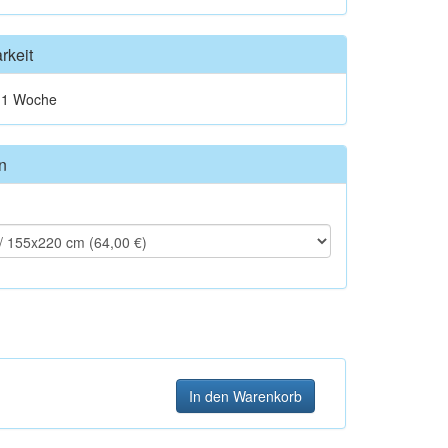
rkeit
t 1 Woche
n
In den Warenkorb