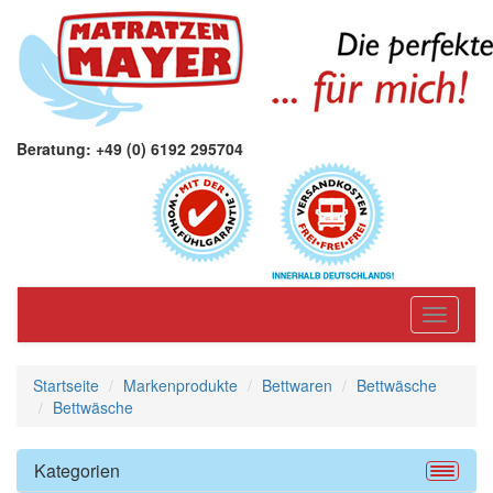
Beratung: +49 (0) 6192 295704
Toggle
navigati
Startseite
Markenprodukte
Bettwaren
Bettwäsche
Bettwäsche
Kategorien