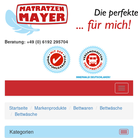
Beratung: +49 (0) 6192 295704
Toggle
navigati
Startseite
Markenprodukte
Bettwaren
Bettwäsche
Bettwäsche
Kategorien