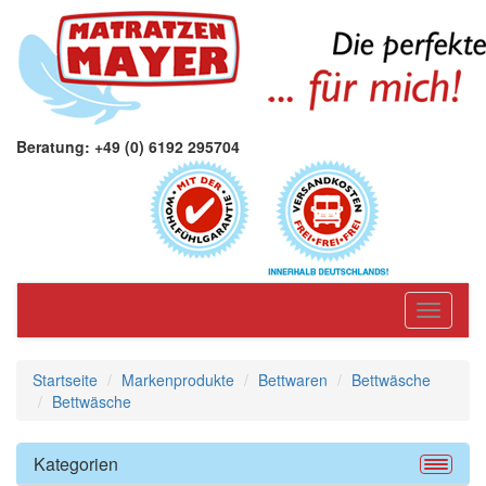
Beratung: +49 (0) 6192 295704
Toggle
navigati
Startseite
Markenprodukte
Bettwaren
Bettwäsche
Bettwäsche
Kategorien