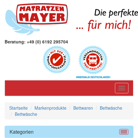
Beratung: +49 (0) 6192 295704
Toggle
navigati
Startseite
Markenprodukte
Bettwaren
Bettwäsche
Bettwäsche
Kategorien