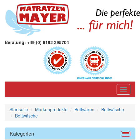
Beratung: +49 (0) 6192 295704
Toggle
navigati
Startseite
Markenprodukte
Bettwaren
Bettwäsche
Bettwäsche
Kategorien