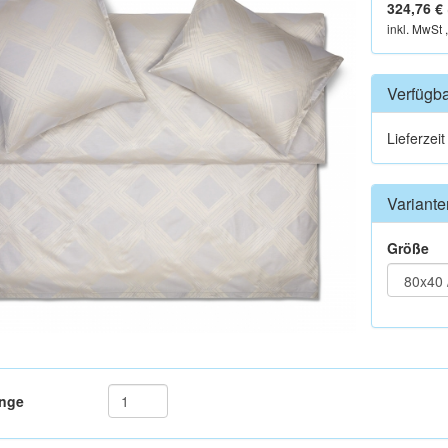
324,76 €
inkl. MwSt 
Verfügba
Lieferzei
Variante
Größe
nge