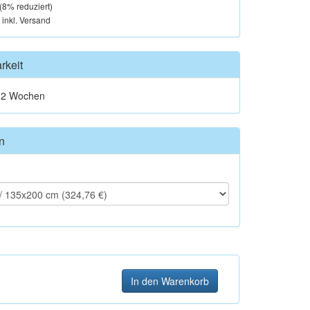
(
8
% reduziert)
, inkl. Versand
rkeit
t 2 Wochen
n
In den Warenkorb