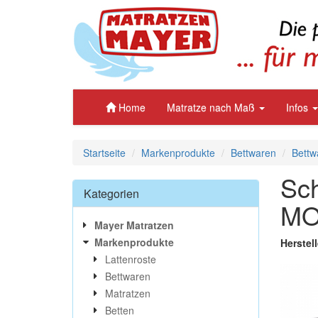
Home
Matratze nach Maß
Infos
Startseite
Markenprodukte
Bettwaren
Bettw
Sch
Kategorien
MO
Mayer Matratzen
Markenprodukte
Herstel
Lattenroste
Bettwaren
Matratzen
Betten