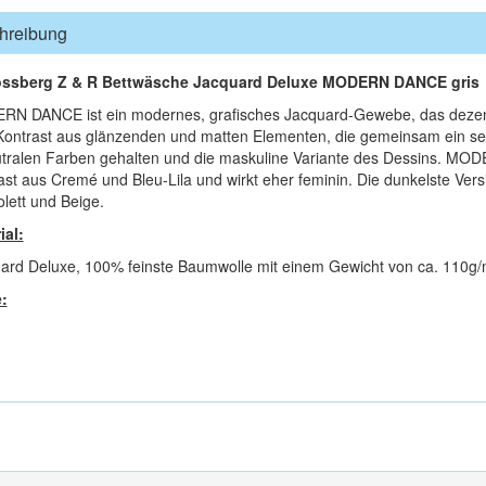
hreibung
ossberg Z & R Bettwäsche Jacquard Deluxe MODERN DANCE gris
N DANCE ist ein modernes, grafisches Jacquard-Gewebe, das dezente
ontrast aus glänzenden und matten Elementen, die gemeinsam ein se
utralen Farben gehalten und die maskuline Variante des Dessins. MOD
ast aus Cremé und Bleu-Lila und wirkt eher feminin. Die dunkelste V
olett und Beige.
ial:
ard Deluxe, 100% feinste Baumwolle mit einem Gewicht von ca. 110g/
: