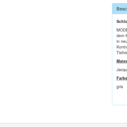
Besc
Schl
MODER
dem K
in ne
Kontr
Tiefvi
Mater
Jacqu
Farbe
gris