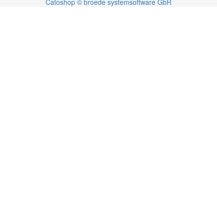
Catoshop © broede systemsoftware GbR