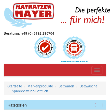
Beratung: +49 (0) 6192 295704
Toggle
navigati
Startseite
Markenprodukte
Bettwaren
Bettwäsche
Spannbetttuch/Betttuch
Kategorien