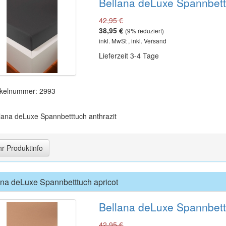
Bellana deLuxe Spannbettt
42,95 €
38,95 €
(
9
% reduziert)
inkl. MwSt , inkl. Versand
Lieferzeit 3-4 Tage
ikelnummer: 2993
lana deLuxe Spannbetttuch anthrazit
r Produktinfo
ana deLuxe Spannbetttuch apricot
Bellana deLuxe Spannbett
42,95 €