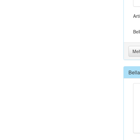
Art
Bel
Meh
Bell