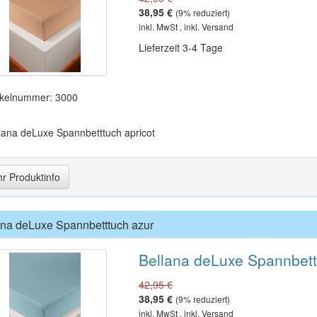
38,95 €
(
9
% reduziert)
inkl. MwSt , inkl. Versand
Lieferzeit 3-4 Tage
ikelnummer: 3000
lana deLuxe Spannbetttuch apricot
r Produktinfo
ana deLuxe Spannbetttuch azur
Bellana deLuxe Spannbett
42,95 €
38,95 €
(
9
% reduziert)
inkl. MwSt , inkl. Versand