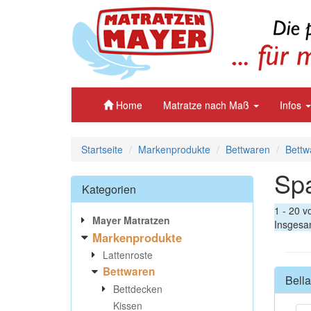
Home
Matratze nach Maß
Infos
Startseite
Markenprodukte
Bettwaren
Bettw
Spa
Kategorien
1 - 20 v
Mayer Matratzen
Insgesam
Markenprodukte
Lattenroste
Bettwaren
Bella
Bettdecken
Kissen