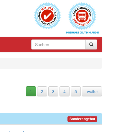
1
2
3
4
5
weiter
Sonderangebot