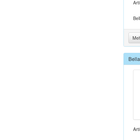
Art
Bel
Meh
Bell
Art