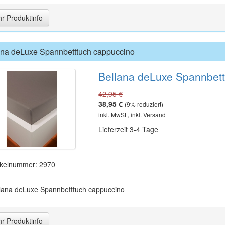
r Produktinfo
ana deLuxe Spannbetttuch cappuccino
Bellana deLuxe Spannbet
42,95 €
38,95 €
(
9
% reduziert)
inkl. MwSt , inkl. Versand
Lieferzeit 3-4 Tage
ikelnummer: 2970
lana deLuxe Spannbetttuch cappuccino
r Produktinfo