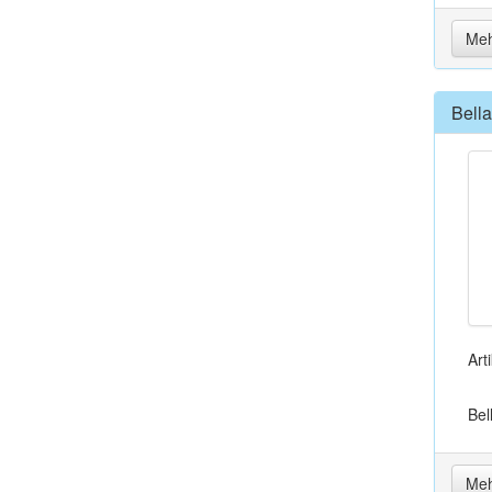
Meh
Bell
Art
Bel
Meh