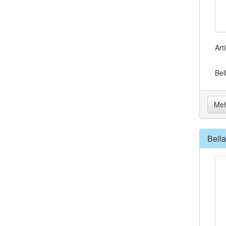
Art
Bel
Meh
Bell