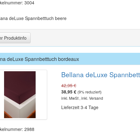
ikelnummer: 3004
lana deLuxe Spannbetttuch beere
r Produktinfo
ana deLuxe Spannbetttuch bordeaux
Bellana deLuxe Spannbet
42,95 €
38,95 €
(
9
% reduziert)
inkl. MwSt , inkl. Versand
Lieferzeit 3-4 Tage
ikelnummer: 2988