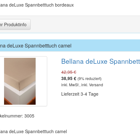
lana deLuxe Spannbetttuch bordeaux
r Produktinfo
ana deLuxe Spannbetttuch camel
Bellana deLuxe Spannbet
42,95 €
38,95 €
(
9
% reduziert)
inkl. MwSt , inkl. Versand
Lieferzeit 3-4 Tage
ikelnummer: 3005
lana deLuxe Spannbetttuch camel