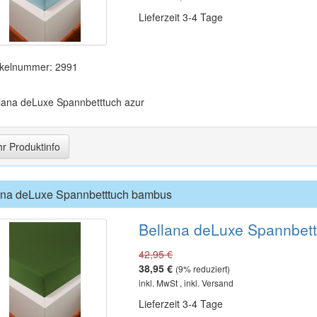
Lieferzeit 3-4 Tage
ikelnummer: 2991
lana deLuxe Spannbetttuch azur
r Produktinfo
ana deLuxe Spannbetttuch bambus
Bellana deLuxe Spannbet
42,95 €
38,95 €
(
9
% reduziert)
inkl. MwSt , inkl. Versand
Lieferzeit 3-4 Tage