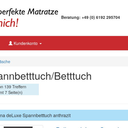
Beratung: +49 (0) 6192 295704
Kundenkonto
äsche
nnbetttuch/Betttuch
on 139 Treffern
t 7 Seite(n)
na deLuxe Spannbetttuch anthrazit