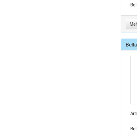
Bel
Meh
Bell
Art
Bel