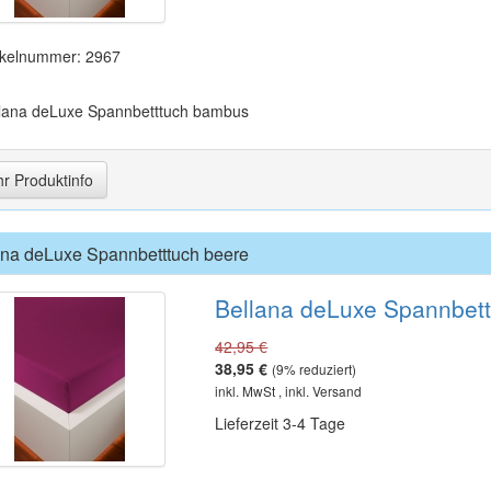
ikelnummer: 2967
lana deLuxe Spannbetttuch bambus
r Produktinfo
ana deLuxe Spannbetttuch beere
Bellana deLuxe Spannbett
42,95 €
38,95 €
(
9
% reduziert)
inkl. MwSt , inkl. Versand
Lieferzeit 3-4 Tage