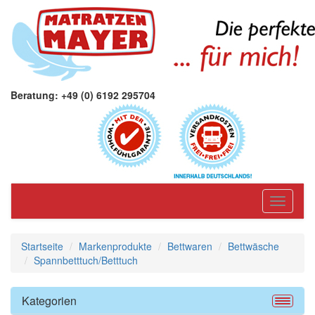
Beratung: +49 (0) 6192 295704
Toggle
navigati
Startseite
Markenprodukte
Bettwaren
Bettwäsche
Spannbetttuch/Betttuch
Kategorien